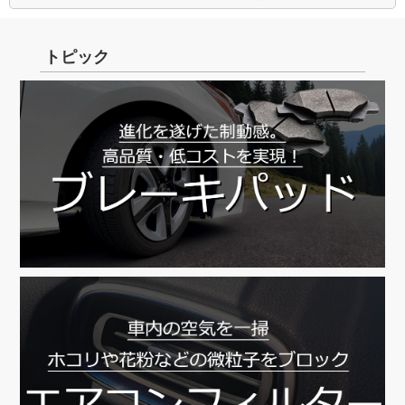
トピック
【8/11～8/16】
8/13 ～ 8/16
8/17より順次対応
8/17より順次対応
※休業前発送に関しまして、8月4日(木)15時までに
ご入金の確認が取れた分まで