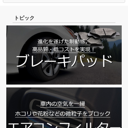
トピック
【8/11～8/16】
8/13 ～ 8/16
8/17より順次対応
8/17より順次対応
※休業前発送に関しまして、8月4日(木)15時までに
ご入金の確認が取れた分まで