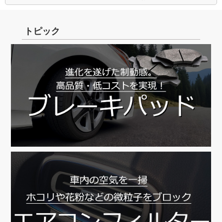
トピック
【8/11～8/16】
8/13 ～ 8/16
8/17より順次対応
8/17より順次対応
※休業前発送に関しまして、8月4日(木)15時までに
ご入金の確認が取れた分まで