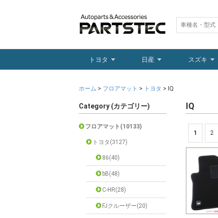
トヨタ
日産
スズキ
ホーム
>
フロアマット
>
トヨタ
> IQ
IQ
Category (カテゴリー)
フロアマット(10133)
1
2
トヨタ(3127)
86(40)
bB(48)
C-HR(28)
FJクルーザー(20)