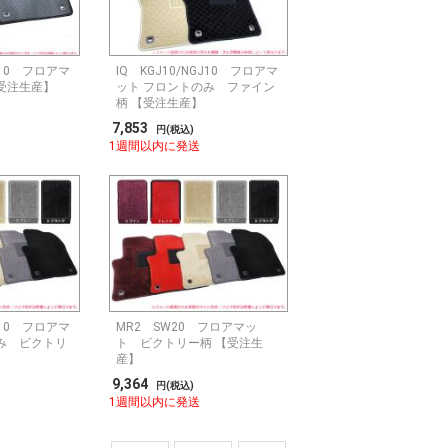
GJ10 フロアマ
IQ KGJ10/NGJ10 フロアマ
受注生産】
ット フロントのみ ファイン
柄 【受注生産】
7,853
円(税込)
1週間以内に発送
GJ10 フロアマ
MR2 SW20 フロアマッ
み ビクトリ
ト ビクトリー柄 【受注生
】
産】
9,364
円(税込)
1週間以内に発送