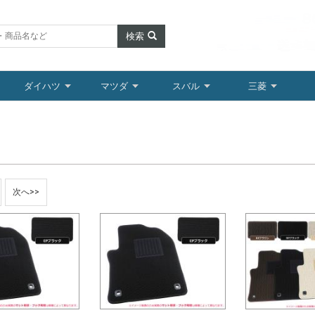
検索
ダイハツ
マツダ
スバル
三菱
次へ>>