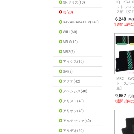
IQ KGJ
GRヤリス(10)
ット フロ
ス柄 【受
IQ(23)
6,248
円(
RAV4/RAV4 PHV(148)
1週間以内
WiLL(60)
MR-S(10)
MR2(7)
アイシス(10)
SAI(9)
MR2 S
アクア(42)
ト スポー
産】
アベンシス(40)
9,857
円(
アリスト(40)
1週間以内
アリオン(40)
アルテッツァ(40)
アルデオ(20)