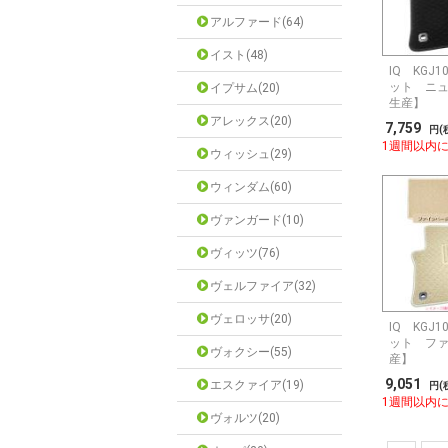
アルファード(64)
イスト(48)
IQ KGJ
ット ニュ
イプサム(20)
生産】
アレックス(20)
7,759
円(
1週間以内
ウィッシュ(29)
ウィンダム(60)
ヴァンガード(10)
ヴィッツ(76)
ヴェルファイア(32)
ヴェロッサ(20)
IQ KGJ
ット ファ
ヴォクシー(55)
産】
9,051
エスクァイア(19)
円(
1週間以内
ヴォルツ(20)