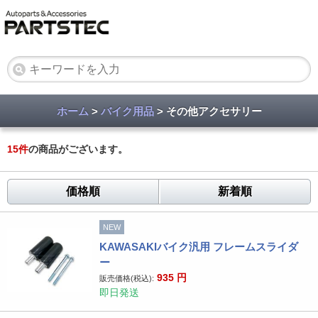
ホーム
>
バイク用品
> その他アクセサリー
15
件
の商品がございます。
価格順
新着順
NEW
KAWASAKIバイク汎用 フレームスライダ
ー
935
円
販売価格(税込):
即日発送