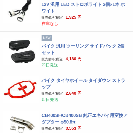
12V 汎用 LED ストロボライト 2個×1本 ホ
ワイト
1,925
円
販売価格(税込):
在庫なし
NEW
バイク 汎用 ツーリング サイドバック 2個
セット
4,180
円
販売価格(税込):
即日発送
バイク タイヤホイール タイダウン ストラ
ップ
2,640
円
販売価格(税込):
即日発送
CB400SF/CB400SB 純正エキパイ用変換ア
ダプター φ50.8π
3,553
円
販売価格(税込):