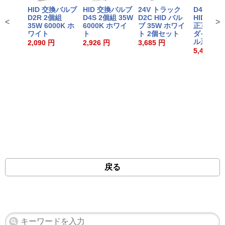
HID 交換バルブ
HID 交換バルブ
24V トラック
D4S/D4
D2R 2個組
D4S 2個組 35W
D2C HID バル
HIDバラ
<
>
35W 6000K ホ
6000K ホワイ
ブ 35W ホワイ
正互換 ト
ワイト
ト
ト 2個セット
ダイハツ/
ル系 1個
2,090 円
2,926 円
3,685 円
5,489 円
戻る