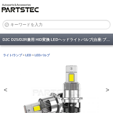
D2C D2S/D2R兼用 HID変換 LEDヘッドライトバルブ(台座:ブラック)
ライト/ランプ
>
LED
>
LEDバルブ
<
>