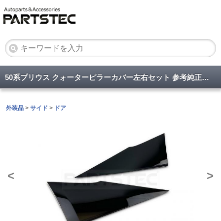
50系プリウス クォーターピラーカバー左右セット 参考純正品番 62505-47012/62506-47012
外装品
>
サイド
>
ドア
<
>