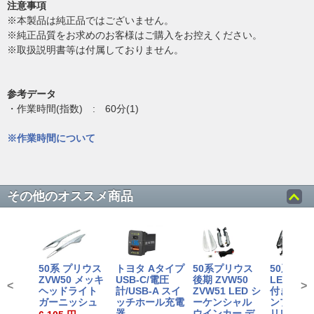
注意事項
※本製品は純正品ではございません。
※純正品質をお求めのお客様はご購入をお控えください。
※取扱説明書等は付属しておりません。
参考データ
・作業時間(指数) : 60分(1)
※作業時間について
その他のオススメ商品
50系 プリウス
トヨタ Aタイプ
50系プリウス
50系 プ
ZVW50 メッキ
USB-C/電圧
後期 ZVW50
LEDデイ
<
>
ヘッドライト
計/USB-A スイ
ZVW51 LED シ
付き フォ
ガーニッシュ
ッチホール充電
ーケンシャル
ンプユニ
器
ウインカー デ
リレーハ