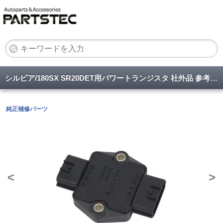
シルビア/180SX SR20DET用パワートランジスタ 社外品 参考純正品番 22020-50F00
純正補修パーツ
<
>