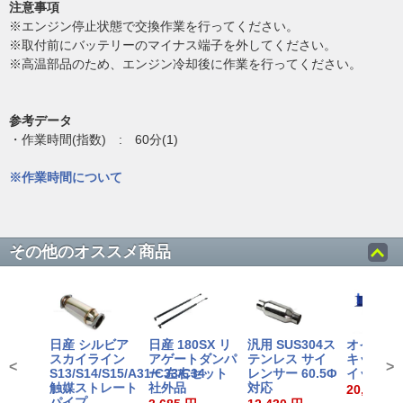
注意事項
※エンジン停止状態で交換作業を行ってください。
※取付前にバッテリーのマイナス端子を外してください。
※高温部品のため、エンジン冷却後に作業を行ってください。
参考データ
・作業時間(指数) : 60分(1)
※作業時間について
その他のオススメ商品
日産 シルビア
日産 180SX リ
汎用 SUS304ス
オイルク
スカイライン
アゲートダンパ
テンレス サイ
キット サ
<
>
S13/S14/S15/A31/C33/C34
ー 左右セット
レンサー 60.5Φ
イッチタ
触媒ストレート
社外品
対応
20,999～
パイプ