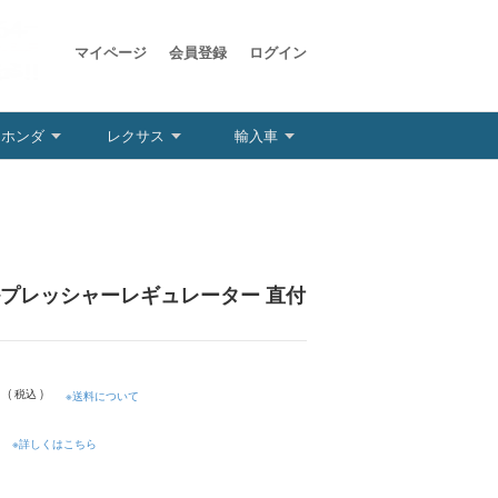
マイページ
会員登録
ログイン
ホンダ
レクサス
輸入車
ルプレッシャーレギュレーター 直付
円
( 税込 )
※送料について
※詳しくはこちら