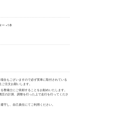
ー ×1本
い場合もございますので必ず実車に取付されている
上ご注文お願いします。
する整備士にご依頼することをお勧めいたします。
燃圧の計測、調整を行った上で走行を行ってくださ
を遵守し、自己責任にてご利用ください。