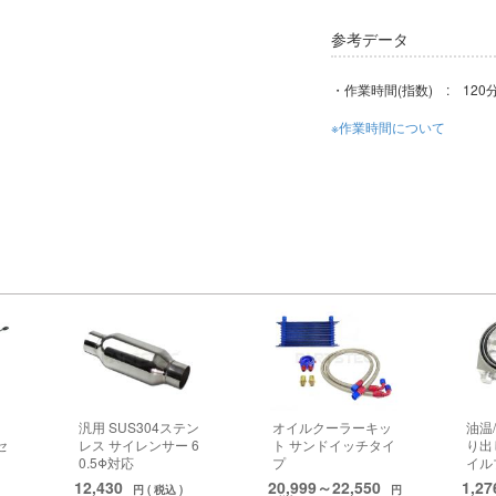
参考データ
・作業時間(指数) : 120分
※作業時間について
汎用 SUS304ステン
オイルクーラーキッ
油温
セ
レス サイレンサー 6
ト サンドイッチタイ
り出
0.5Φ対応
プ
イル
12,430
20,999～22,550
1,2
円 ( 税込 )
円