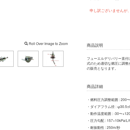
申し訳ございませんが
Roll Over Image to Zoom
商品説明
フューエルデリバリー直付
式のため適切な燃圧に調整
の販売となります。
商品詳細
・燃料圧力調整範囲 : 200〜50
・ダイアフラム径 : φ30.5±0
・動作温度範囲 : -30〜+12
・圧力勾配 : 157×10kPa/L/
・耐振動性 : 250m/秒