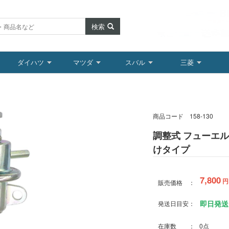
検索
ダイハツ
マツダ
スバル
三菱
商品コード
158-130
調整式 フューエ
けタイプ
7,800
販売価格 ：
即日発送
発送日目安：
在庫数 ： 0点