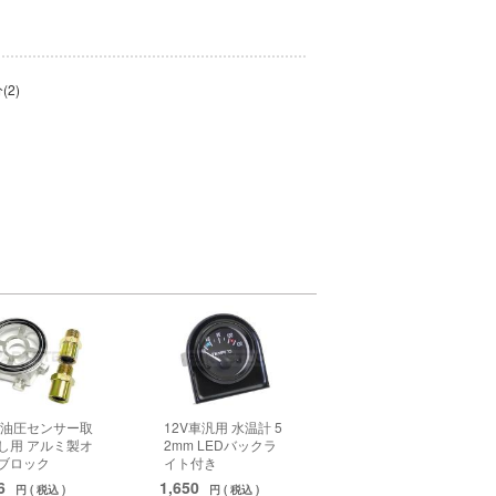
(2)
/油圧センサー取
12V車汎用 水温計 5
し用 アルミ製オ
2mm LEDバックラ
ブロック
イト付き
76
1,650
円 ( 税込 )
円 ( 税込 )