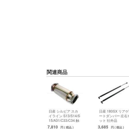
関連商品
日産 シルビア スカ
日産 180SX リアゲ
イライン S13/S14/S
ートダンパー 左右
15/A31/C33/C34 触
ット 社外品
媒ストレートパイプ
7,810
3,685
円 ( 税込 )
円 ( 税込 )