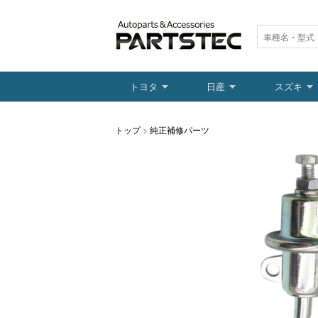
トヨタ
日産
スズキ
トップ
>
純正補修パーツ