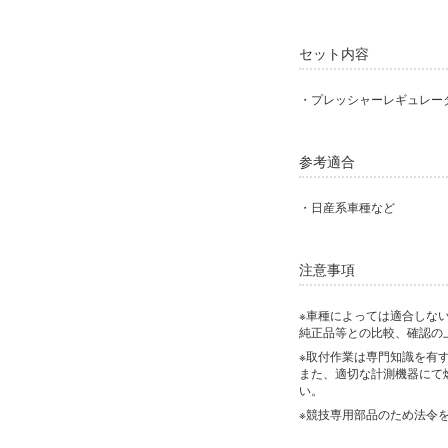
セット内容
・プレッシャーレギュレータ
参考適合
・日産系車種など
注意事項
※車種によっては適合しな
純正品等との比較、確認の
※取付作業は専門知識を有
また、適切な計測機器にて
い。
※競技専用部品のため法令