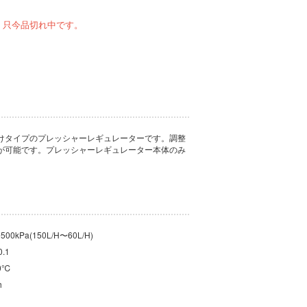
、只今品切れ中です。
けタイプのプレッシャーレギュレーターです。調整
が可能です。プレッシャーレギュレーター本体のみ
0kPa(150L/H〜60L/H)
.1
0℃
h