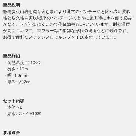
商品説明
微粉炭火山岩を織り込む事により通常のバンテージと比べ高い柔軟
性と耐久性を実現!従来のバンテージのように施工時に水を使う必要
がなく、トゲが出にくいので作業効率もUPいsています。耐熱温度
が高くエキマニ、マフラー等の複雑な形状の場所などに最適です。
お得で便利なステンレスロッキングタイ10本付しています。
商品詳細
・耐熱温度 : 1100℃
・長さ : 10m
・幅 : 50mm
・厚み : 約2㎜
セット内容
・本体 ×1
・結束バンド ×10本
参考適合