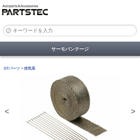
サーモバンテージ
GTパーツ
>
排気系
<
>