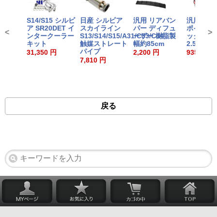
S14/S15 シルビ
日産 シルビア
汎用 リアバン
汎用 リッ
ア SR20DET イ
スカイライン
パー ディフュ
ポイラー 
<
>
ンタークーラー
S13/S14/S15/A31/C33/C34
ーザー 樹脂製
ックカー
キット
触媒ストレート
幅約85cm
2.5m×32
パイプ
31,350 円
2,200 円
935 円
7,810 円
戻る