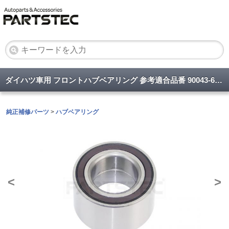
ダイハツ車用 フロントハブベアリング 参考適合品番 90043-63319/90043-63320/43560-B2020/43560-B2030
純正補修パーツ
>
ハブベアリング
<
>