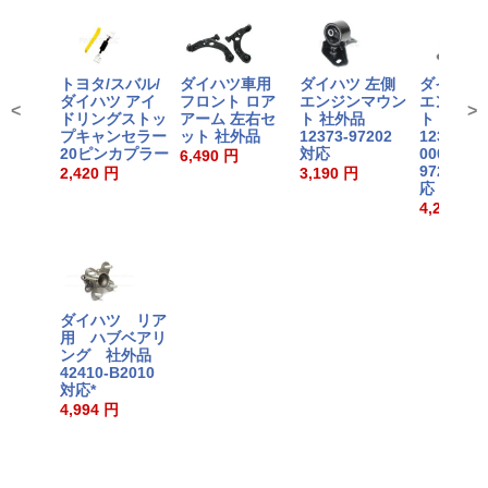
トヨタ/スバル/
ダイハツ車用
ダイハツ 左側
ダイハツ 
ダイハツ アイ
フロント ロア
エンジンマウン
エンジン
<
>
ドリングストッ
アーム 左右セ
ト 社外品
ト 社外品
プキャンセラー
ット 社外品
12373-97202
12305-97
20ピンカプラー
対応
000/1230
6,490 円
97210-0
2,420 円
3,190 円
応
4,235 円
ダイハツ リア
用 ハブベアリ
ング 社外品
42410-B2010
対応*
4,994 円