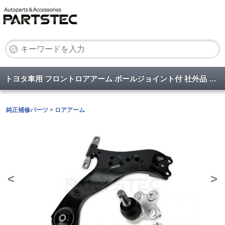
トヨタ車用 フロントロアアーム ボールジョイント付 社外品 48068-42070/48069-42070/43330-49225
純正補修パーツ
>
ロアアーム
<
>