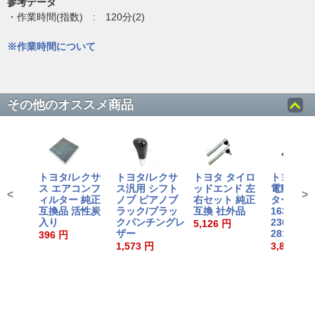
参考データ
・作業時間(指数) : 120分(2)
※作業時間について
その他のオススメ商品
トヨタ/レクサ
トヨタ/レクサ
トヨタ タイロ
トヨタ純
ス エアコンフ
ス汎用 シフト
ッドエンド 左
電動ファ
<
>
ィルター 純正
ノブ ピアノブ
右セット 純正
ター 社外
互換品 活性炭
ラック/ブラッ
互換 社外品
16363-
入り
クパンチングレ
23030/16
5,126 円
ザー
28160
396 円
1,573 円
3,872 円