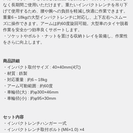
なく長期間ご使用いただけます。重たいインパクトレンチを吊り下
げて使用するため、腰や腕への負担を軽減し快適に作業できます。
重量6～18kgの大型インパクトレンチに対応し、上下左右へスムー
ズに操作できます。アームは約60度旋回可能。大型車のタイヤ脱着
作業を安全かつ効率良くサポートします。
・ソケットやボルト・ナットを置ける収納トレイを装備し、作業性
をさらに向上します。
商品詳細
・インパクト取付サイズ : 40×40mm(4穴)
・材質 : 鉄製
・対応重量 : 約6～18kg
・アーム可動範囲 : 約60度
・車輪径(大) : 約φ300×46mm
・車輪径(小) : 約φ95×30mm
セット内容
・インパクトレンチハンガー 一式
・インパクトレンチ取付ボルト(M6×1.0) ×4