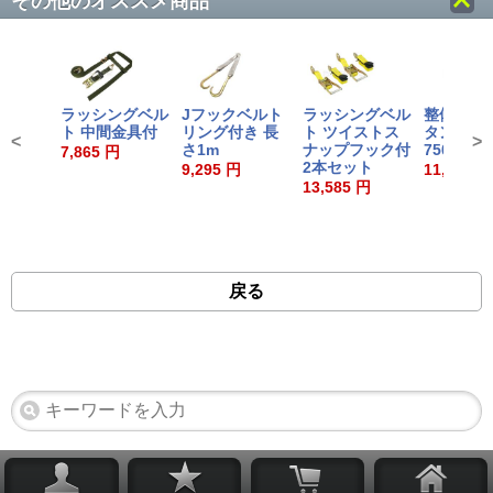
その他のオススメ商品
ラッシングベル
Jフックベルト
ラッシングベル
整備サポ
ト 中間金具付
リング付き 長
ト ツイストス
タンド 耐
<
>
さ1m
ナップフック付
750kg
7,865 円
2本セット
9,295 円
11,300 円
13,585 円
戻る