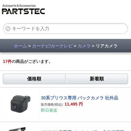
ホーム
>
カーナビ/カーテレビ
>
カメラ
> リアカメラ
17
件
の商品がございます。
価格順
新着順
30系プリウス専用 バックカメラ 社外品
11,495
円
販売価格(税込):
即日発送