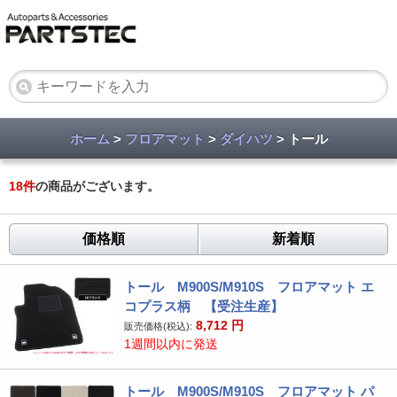
ホーム
>
フロアマット
>
ダイハツ
> トール
18
件
の商品がございます。
価格順
新着順
トール M900S/M910S フロアマット エ
コプラス柄 【受注生産】
8,712
円
販売価格(税込):
1週間以内に発送
トール M900S/M910S フロアマット パ