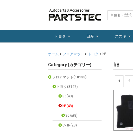
トヨタ
日産
スズキ
ホーム
>
フロアマット
>
トヨタ
> bB
bB
Category (カテゴリー)
フロアマット(10133)
1
2
トヨタ(3127)
86(40)
bB(48)
30系(8)
C-HR(28)