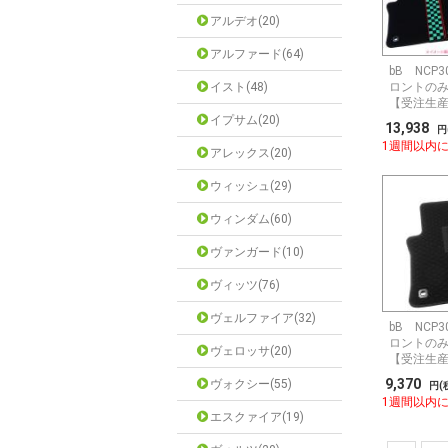
アルデオ(20)
アルファード(64)
bB NCP
イスト(48)
ロントの
【受注生
イプサム(20)
13,938
円
1週間以内
アレックス(20)
ウィッシュ(29)
ウィンダム(60)
ヴァンガード(10)
ヴィッツ(76)
ヴェルファイア(32)
bB NCP
ロントの
ヴェロッサ(20)
【受注生
9,370
ヴォクシー(55)
円(
1週間以内
エスクァイア(19)