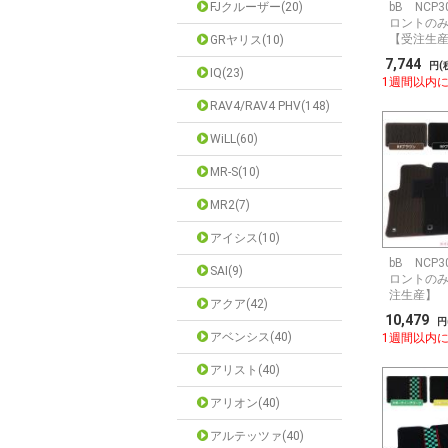
FJクルーザー(20)
bB NCP
ロントの
【受注生
GRヤリス(10)
7,744
円(
IQ(23)
1週間以内
RAV4/RAV4 PHV(148)
WiLL(60)
MR-S(10)
MR2(7)
アイシス(10)
bB NCP
SAI(9)
ロントのみ
注生産】
アクア(42)
10,479
円
アベンシス(40)
1週間以内
アリスト(40)
アリオン(40)
アルテッツァ(40)