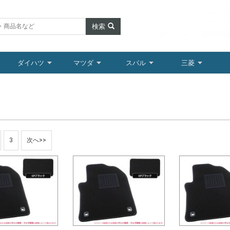
検索
ダイハツ
マツダ
スバル
三菱
3
次へ>>