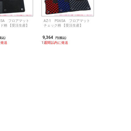
G6SA フロアマット
AZ-1 PG6SA フロアマット
ド柄 【受注生産】
チェック柄 【受注生産】
9,364
税込)
円(税込)
に発送
1週間以内に発送