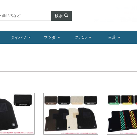
検索
ダイハツ
マツダ
スバル
三菱