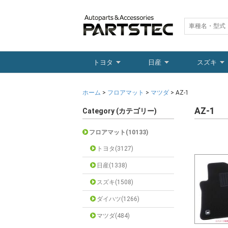
トヨタ
日産
スズキ
ホーム
>
フロアマット
>
マツダ
> AZ-1
AZ-1
Category (カテゴリー)
フロアマット(10133)
トヨタ(3127)
日産(1338)
スズキ(1508)
ダイハツ(1266)
マツダ(484)