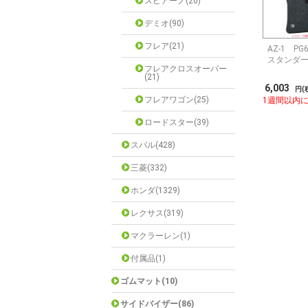
スピアーノ(20)
デミオ(90)
フレア(21)
AZ-1 P
スタンダー
フレアクロスオーバー
(21)
6,003
円(
フレアワゴン(25)
1週間以内
ロードスター(39)
スバル(428)
三菱(332)
ホンダ(1329)
レクサス(319)
マクラーレン(1)
付属品(1)
ゴムマット(10)
サイドバイザー(86)