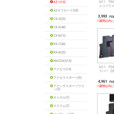
AZ-1 P
AZ-1(10)
エコプラス
AZオフロード(20)
3,993
円(
CX-3(25)
1週間以内
CX-5(48)
CX-8(15)
RX-7(40)
RX-8(20)
MAZDA3(10)
AZ-1 P
アクセラ(10)
ラバー 【
アクセラスポーツ(6)
4,961
円(
アテンザスポーツワゴ
1週間以内
ン(3)
キャロル(7)
スクラム(7)