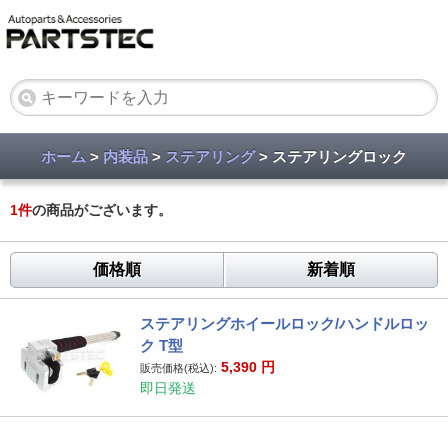
ホーム
>
内装品
>
ステアリング
> ステアリングロック
1
件
の商品がございます。
価格順
新着順
ステアリングホイールロック/ハンドルロッ
ク T型
5,390
円
販売価格(税込):
即日発送