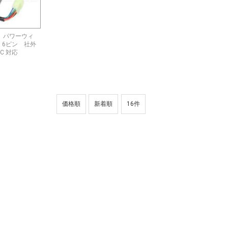
用 パワーウィ
 6ピン 社外
0C 対応
価格順
新着順