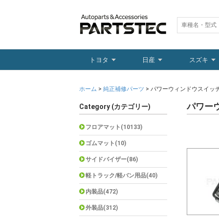
トヨタ
日産
スズキ
ホーム
>
純正補修パーツ
> パワーウィンドウスイッ
パワー
Category (カテゴリー)
フロアマット(10133)
ゴムマット(10)
サイドバイザー(86)
軽トラック/軽バン用品(40)
内装品(472)
外装品(312)