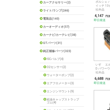
ポルシェ 
カーアクセサリー(2)
イッチ 1
社外品
ライト/ランプ(246)
4,147
円(
電装品(140)
即日発送
カーオーディオ(57)
カーナビ/カーテレビ(38)
GTパーツ(31)
純正補修パーツ(323)
ISCバルブ(4)
いすゞ エル
O2センサー(2)
D パワー
社外品
ウォーターポンプ(2)
6,688
円(
即日発送
エアフロメーター(3)
エンジンマウント(9)
給油キャップストラップ
ゴム(4)