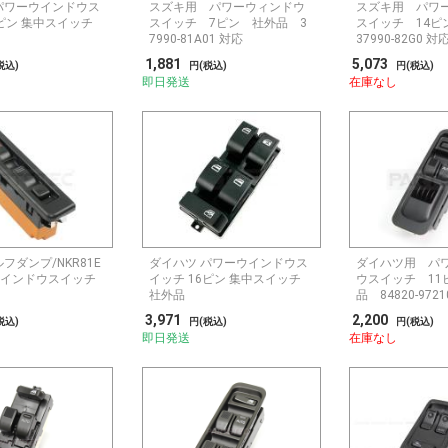
パワーウインドウス
スズキ用 パワーウィンドウ
スズキ用 パワ
3ピン 集中スイッチ
スイッチ 7ピン 社外品 3
スイッチ 14
7990-81A01 対応
37990-82G0 対
1,881
5,073
税込)
円(税込)
円(税込)
即日発送
在庫なし
フダンプ/NKR81E
ダイハツ パワーウインドウス
ダイハツ用 パ
ウインドウスイッチ
イッチ 16ピン 集中スイッチ
ウスイッチ 11
社外品
品 84820-9721
ドア車
3,971
2,200
税込)
円(税込)
円(税込)
即日発送
在庫なし