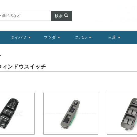
検索
ダイハツ
マツダ
スバル
三菱
チ
ウィンドウスイッチ