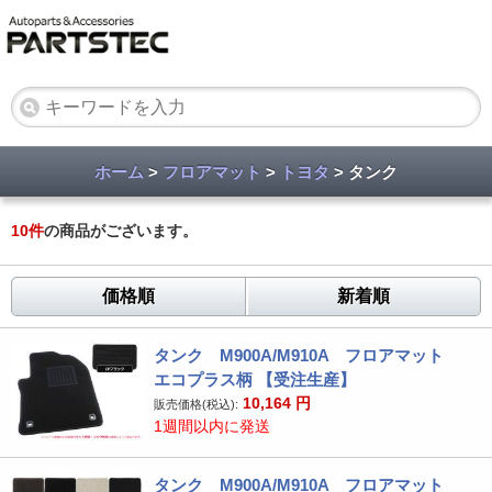
ホーム
>
フロアマット
>
トヨタ
> タンク
10
件
の商品がございます。
価格順
新着順
タンク M900A/M910A フロアマット
エコプラス柄 【受注生産】
10,164
円
販売価格(税込):
1週間以内に発送
タンク M900A/M910A フロアマット