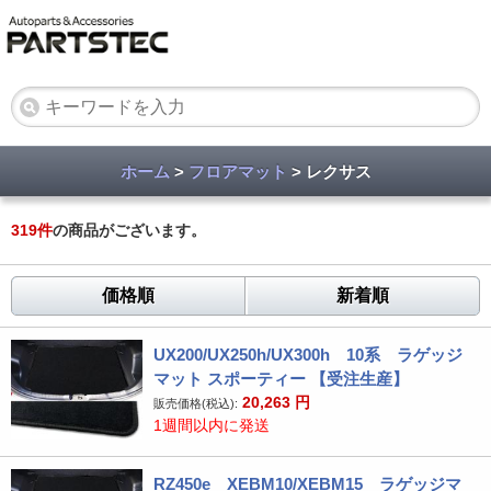
ホーム
>
フロアマット
> レクサス
319
件
の商品がございます。
価格順
新着順
UX200/UX250h/UX300h 10系 ラゲッジ
マット スポーティー 【受注生産】
20,263
円
販売価格(税込):
1週間以内に発送
RZ450e XEBM10/XEBM15 ラゲッジマ