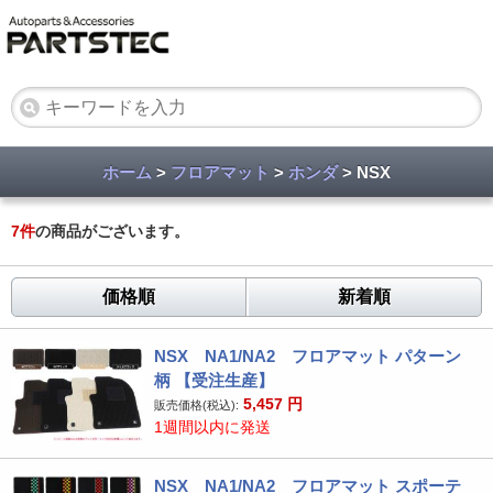
ホーム
>
フロアマット
>
ホンダ
> NSX
7
件
の商品がございます。
価格順
新着順
NSX NA1/NA2 フロアマット パターン
柄 【受注生産】
5,457
円
販売価格(税込):
1週間以内に発送
NSX NA1/NA2 フロアマット スポーテ