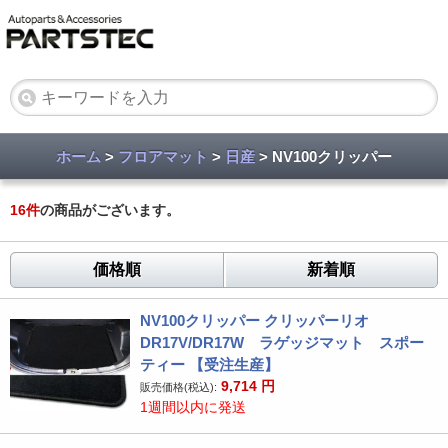
ホーム
>
フロアマット
>
日産
> NV100クリッパー
16
件
の商品がございます。
価格順
新着順
NV100クリッパー クリッパーリオ
DR17V/DR17W ラゲッジマット スポー
ティー 【受注生産】
9,714
円
販売価格(税込):
1週間以内に発送