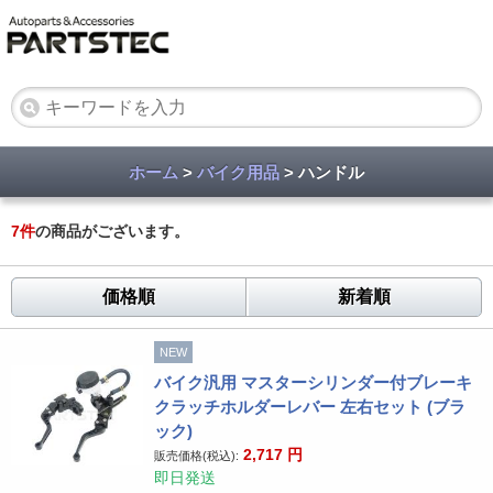
ホーム
>
バイク用品
> ハンドル
7
件
の商品がございます。
価格順
新着順
NEW
バイク汎用 マスターシリンダー付ブレーキ
クラッチホルダーレバー 左右セット (ブラ
ック)
2,717
円
販売価格(税込):
即日発送