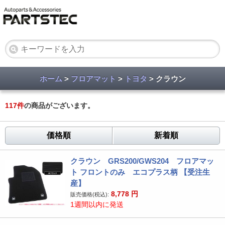
ホーム
>
フロアマット
>
トヨタ
> クラウン
117
件
の商品がございます。
価格順
新着順
クラウン GRS200/GWS204 フロアマッ
ト フロントのみ エコプラス柄 【受注生
産】
8,778
円
販売価格(税込):
1週間以内に発送