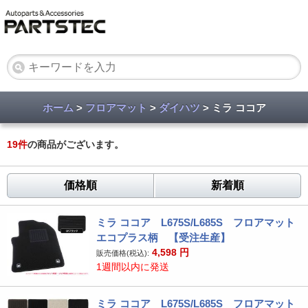
ホーム
>
フロアマット
>
ダイハツ
> ミラ ココア
19
件
の商品がございます。
価格順
新着順
ミラ ココア L675S/L685S フロアマット
エコプラス柄 【受注生産】
4,598
円
販売価格(税込):
1週間以内に発送
ミラ ココア L675S/L685S フロアマット