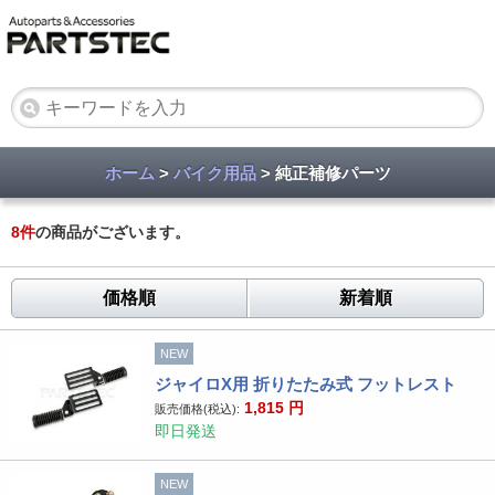
ホーム
>
バイク用品
> 純正補修パーツ
8
件
の商品がございます。
価格順
新着順
NEW
ジャイロX用 折りたたみ式 フットレスト
1,815
円
販売価格(税込):
即日発送
NEW