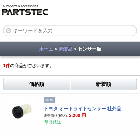
ホーム
>
電装品
> センサー類
1
件
の商品がございます。
価格順
新着順
NEW
トヨタ オートライトセンサー 社外品
2,200
円
販売価格(税込):
即日発送