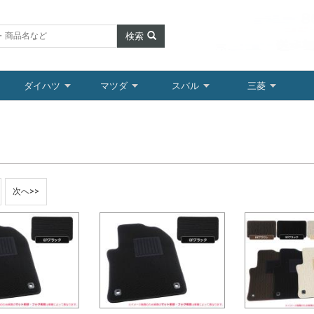
検索
ダイハツ
マツダ
スバル
三菱
次へ>>