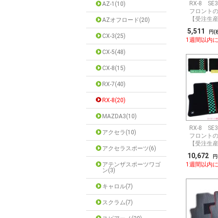
RX-8 S
AZ-1(10)
フロントの
【受注生
AZオフロード(20)
5,511
円(
CX-3(25)
1週間以内
CX-5(48)
CX-8(15)
RX-7(40)
RX-8(20)
MAZDA3(10)
RX-8 S
アクセラ(10)
フロントの
【受注生
アクセラスポーツ(6)
10,672
円
アテンザスポーツワゴ
1週間以内
ン(3)
キャロル(7)
スクラム(7)