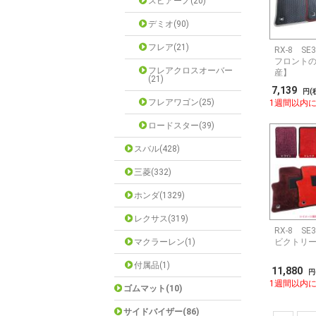
スピアーノ(20)
デミオ(90)
フレア(21)
RX-8 S
フロントの
フレアクロスオーバー
産】
(21)
7,139
円(
フレアワゴン(25)
1週間以内
ロードスター(39)
スバル(428)
三菱(332)
ホンダ(1329)
レクサス(319)
RX-8 S
マクラーレン(1)
ビクトリー
付属品(1)
11,880
円
1週間以内
ゴムマット(10)
サイドバイザー(86)