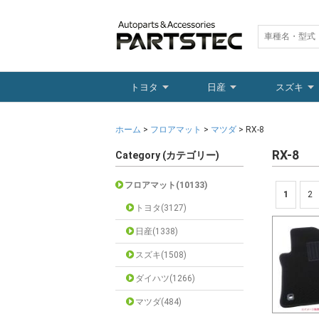
トヨタ
日産
スズキ
ホーム
>
フロアマット
>
マツダ
> RX-8
RX-8
Category (カテゴリー)
フロアマット(10133)
1
2
トヨタ(3127)
日産(1338)
スズキ(1508)
ダイハツ(1266)
マツダ(484)