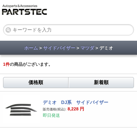
ホーム
>
サイドバイザー
>
マツダ
> デミオ
1
件
の商品がございます。
価格順
新着順
デミオ DJ系 サイドバイザー
8,228
円
販売価格(税込):
即日発送