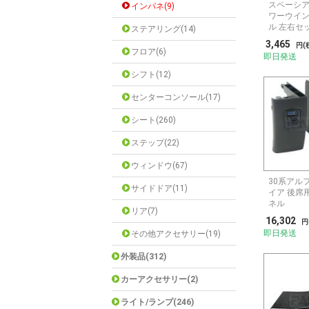
スペーシア M
インパネ(9)
ワーウイ
ル 左右セ
ステアリング(14)
3,465
円(
フロア(6)
即日発送
シフト(12)
センターコンソール(17)
シート(260)
ステップ(22)
ウィンドウ(67)
30系アル
サイドドア(11)
イア 後席
ネル
リア(7)
16,302
円
即日発送
その他アクセサリー(19)
外装品(312)
カーアクセサリー(2)
ライト/ランプ(246)