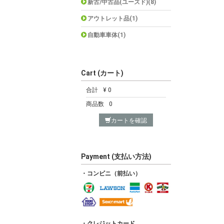
新古/中古品(ユーズド)(8)
アウトレット品(1)
自動車車体(1)
Cart (カート)
合計
¥ 0
商品数
0
カートを確認
Payment (支払い方法)
・コンビニ（前払い）
・クレジットカード