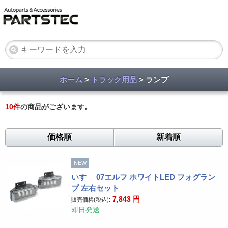
ホーム
>
トラック用品
> ランプ
10
件
の商品がございます。
価格順
新着順
NEW
いすゞ 07エルフ ホワイトLED フォグラン
プ 左右セット
7,843
円
販売価格(税込):
即日発送