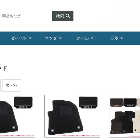
検索
ダイハツ
マツダ
スバル
三菱
ッド
次へ>>