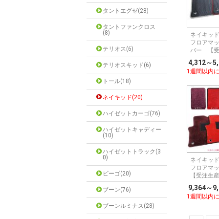
タントエグゼ(28)
タントファンクロス
(8)
ネイキッド 
フロアマッ
テリオス(6)
バー 【
4,312～5
テリオスキッド(6)
1週間以内
トール(18)
ネイキッド(20)
ハイゼットカーゴ(76)
ハイゼットキャディー
(10)
ハイゼットトラック(3
0)
ネイキッド 
フロアマ
ビーゴ(20)
【受注生
9,364～9
ブーン(76)
1週間以内
ブーンルミナス(28)