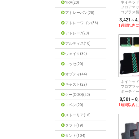
ネイキッド 
YRV(20)
フロアマッ
コプラス
アトレーバン(20)
3,421～4
アトレーワゴン(56)
1週間以内
アトレー7(20)
アルティス(10)
ウェイク(30)
エッセ(20)
オプティ(44)
ネイキッド 
キャスト(29)
フロアマッ
ポーティ
クー(COO)(20)
8,501～8
コペン(20)
1週間以内
ストーリア(16)
タフト(19)
タント(104)