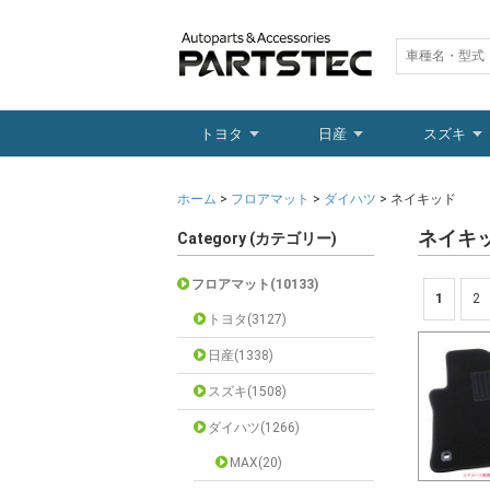
トヨタ
日産
スズキ
ホーム
>
フロアマット
>
ダイハツ
> ネイキッド
ネイキ
Category (カテゴリー)
フロアマット(10133)
1
2
トヨタ(3127)
日産(1338)
スズキ(1508)
ダイハツ(1266)
MAX(20)