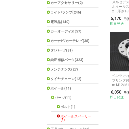
メルセデス
カーアクセサリー(2)
ホイールス
2 厚さ15
ライト/ランプ(246)
枚セット
5,170
円(
電装品(140)
即日発送
カーオーディオ(57)
カーナビ/カーテレビ(38)
GTパーツ(31)
純正補修パーツ(323)
メンテナンス(27)
ベンツ ホ
タイヤチェーン(12)
ブリング付 
m M12/M
ホイール(11)
6,050
円(
即日発送
パーツ(11)
ボルト(1)
ホイールスペーサー
(5)