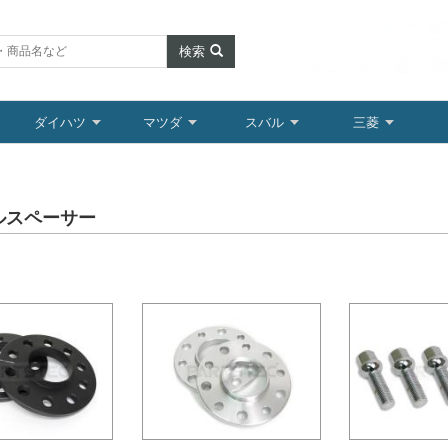
検索
ダイハツ
マツダ
スバル
三菱
ルスペーサー