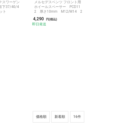
クスワーゲン
メルセデスベンツ フロント用
37/40/4
ホイールスペーサー PCD11
セット
2 厚さ10mm M12/M14 2
枚セット
4,290
円(税込)
即日発送
価格順
新着順