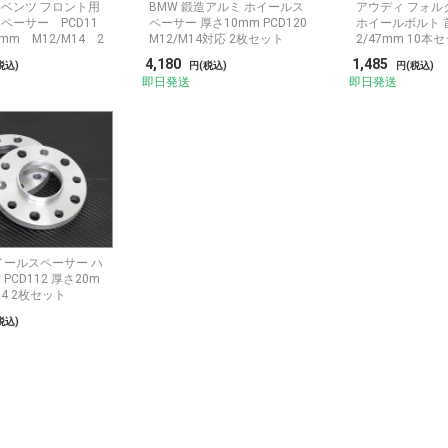
ベンツ フロント用
BMW 鍛造アルミ ホイールス
アウディ フォル
ペーサー PCD11
ペーサー 厚さ10mm PCD120
ホイールボルト 首下
mm M12/M14 2
M12/M14対応 2枚セット
2/47mm 10本
4,180
1,485
税込)
円(税込)
円(税込)
即日発送
即日発送
イールスペーサー ハ
PCD112 厚さ20m
14 2枚セット
税込)