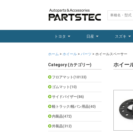
トヨタ
日産
スズキ
ホーム
>
ホイール
>
パーツ
> ホイールスペーサー
ホイー
Category (カテゴリー)
フロアマット(10133)
ゴムマット(10)
サイドバイザー(86)
軽トラック/軽バン用品(40)
内装品(472)
外装品(312)