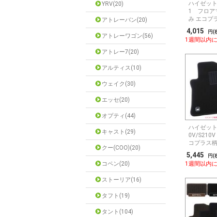
ハイゼットカ
YRV(20)
1 フロア
み エコプ
アトレーバン(20)
産】
4,015
円(
アトレーワゴン(56)
1週間以内
アトレー7(20)
アルティス(10)
ウェイク(30)
エッセ(20)
オプティ(44)
ハイゼット
キャスト(29)
0V/S21
コプラス
クー(COO)(20)
5,445
円(
コペン(20)
1週間以内
ストーリア(16)
タフト(19)
タント(104)