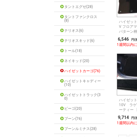
タントエグゼ(28)
タントファンクロス
(8)
ハイゼットカ
V フロア
テリオス(6)
パターン柄
6,546
円(
テリオスキッド(6)
1週間以内
トール(18)
ネイキッド(20)
ハイゼットカーゴ(76)
ハイゼットキャディー
(10)
ハイゼットトラック(3
0)
ハイゼットカ
10V ラ
ビーゴ(20)
ーティー 
9,714
円(
ブーン(76)
1週間以内
ブーンルミナス(28)