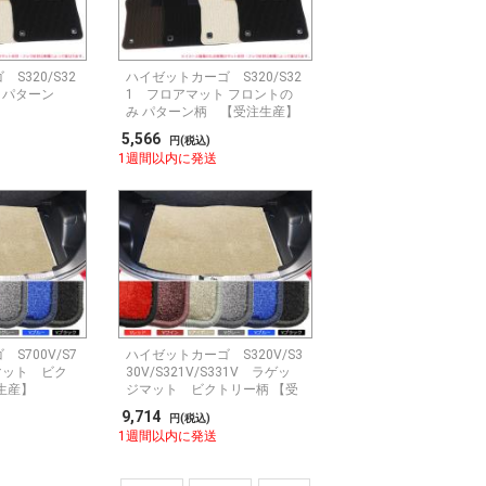
S320/S32
ハイゼットカーゴ S320/S32
 パターン
1 フロアマット フロントの
】
み パターン柄 【受注生産】
5,566
円(税込)
1週間以内に発送
S700V/S7
ハイゼットカーゴ S320V/S3
マット ビク
30V/S321V/S331V ラゲッ
生産】
ジマット ビクトリー柄 【受
注生産】
9,714
円(税込)
1週間以内に発送