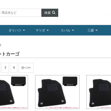
検索
ダイハツ
マツダ
スバル
三菱
ゴ
ットカーゴ
3
4
次へ>>