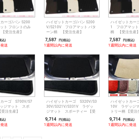
ーゴ/バン S200
ハイゼットカーゴ/バン S200
ハイゼットカーゴ 
マット フロントのみ
V/S210V フロアマット パタ
1 フロアマット
 【受注生産】
ーン柄 【受注生産】
柄 【受注生産
7,587
7,587
税込)
円(税込)
円(税込)
に発送
1週間以内に発送
1週間以内に発送
ーゴ S700V/S7
ハイゼットカーゴ S320V/S3
ハイゼットカーゴ 
ゲッジマット スポ
30V/S321V/S331V ラゲッ
10V ラゲッジ
【受注生産】
ジマット スポーティー 【受
トリー柄 【受注
注生産】
9,714
9,714
税込)
円(税込)
円(税込)
に発送
1週間以内に発送
1週間以内に発送