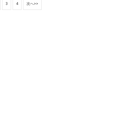
3
4
次へ>>