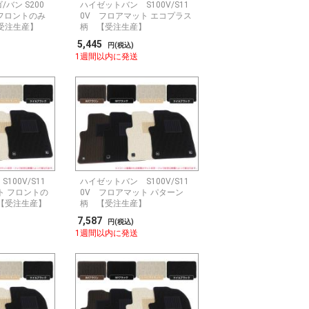
バン S200
ハイゼットバン S100V/S11
 フロントのみ
0V フロアマット エコプラス
受注生産】
柄 【受注生産】
5,445
円(税込)
1週間以内に発送
100V/S11
ハイゼットバン S100V/S11
ト フロントの
0V フロアマット パターン
【受注生産】
柄 【受注生産】
7,587
円(税込)
1週間以内に発送