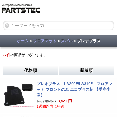
ホーム
>
フロアマット
>
スバル
> プレオプラス
27
件
の商品がございます。
価格順
新着順
プレオプラス LA300F/LA310F フロアマ
ット フロントのみ エコプラス柄 【受注生
産】
3,421
円
販売価格(税込):
1週間以内に発送