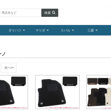
検索
ダイハツ
マツダ
スバル
三菱
ーノ
次へ>>