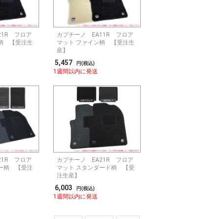
21R フロア
カプチーノ EA11R フロア
柄 【受注生
マット ファイン柄 【受注生
産】
5,457
円(税込)
1週間以内に発送
21R フロア
カプチーノ EA21R フロア
ー柄 【受注
マット スタンダード柄 【受
注生産】
6,003
円(税込)
1週間以内に発送