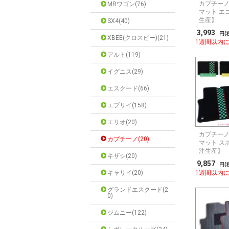
カプチーノ
MRワゴン(76)
マット エ
生産】
SX4(40)
3,993
円(
XBEE(クロスビー)(21)
1週間以内
アルト(119)
イグニス(29)
エスクード(66)
エブリイ(158)
エリオ(20)
カプチーノ
カプチーノ(20)
マット ス
注生産】
キザシ(20)
9,857
円(
キャリイ(20)
1週間以内
グランドエスクード(2
0)
ジムニー(122)