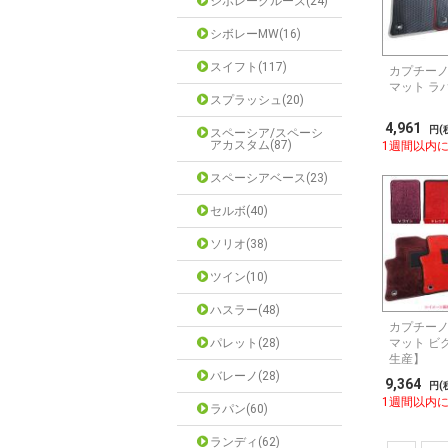
シボレークルーズ(24)
シボレーMW(16)
スイフト(117)
カプチーノ
マット ラ
スプラッシュ(20)
4,961
円(
スペーシア/スペーシ
アカスタム(87)
1週間以内
スペーシアベース(23)
セルボ(40)
ソリオ(38)
ツイン(10)
ハスラー(48)
カプチーノ
パレット(28)
マット ビ
生産】
バレーノ(28)
9,364
円(
1週間以内
ラパン(60)
ランディ(62)