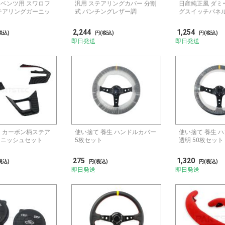
ベンツ用 スワロフ
汎用 ステアリングカバー 分割
日産純正風 ダミ
テアリングガーニッ
式 パンチングレザー調
グスイッチパネ
2,244
1,254
税込)
円(税込)
円(税込)
即日発送
即日発送
 カーボン柄ステア
使い捨て 養生 ハンドルカバー
使い捨て 養生 
ーニッシュセット
5枚セット
透明 50枚セット
275
1,320
税込)
円(税込)
円(税込)
即日発送
即日発送