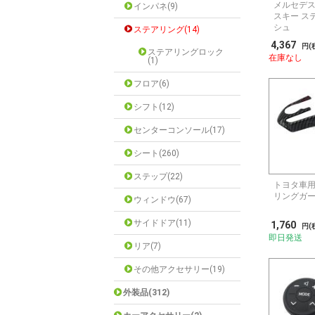
メルセデス
インパネ(9)
スキー ス
シュ
ステアリング(14)
4,367
円(
ステアリングロック
在庫なし
(1)
フロア(6)
シフト(12)
センターコンソール(17)
シート(260)
ステップ(22)
トヨタ車用
リングガ
ウィンドウ(67)
サイドドア(11)
1,760
円(
即日発送
リア(7)
その他アクセサリー(19)
外装品(312)