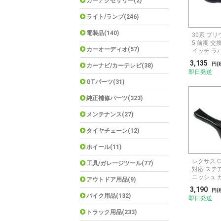
カーアクセサリー(2)
ライト/ランプ(246)
電装品(140)
30系 プリウ
5 前期 
カーオーディオ(57)
イッチ ラ
3,135
円(
カーナビ/カーテレビ(38)
即日発送
GTパーツ(31)
純正補修パーツ(323)
メンテナンス(27)
タイヤチェーン(12)
ホイール(11)
レクサス CT
工具/ガレージツール(77)
対応 ステ
ニッシュ 
アウトドア用品(9)
3,190
円(
バイク用品(132)
即日発送
トラック用品(233)