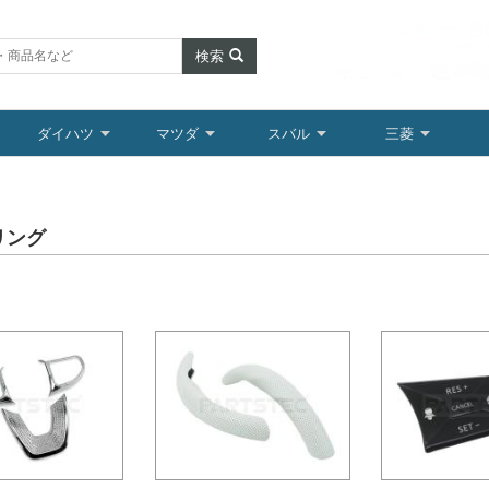
検索
ダイハツ
マツダ
スバル
三菱
リング