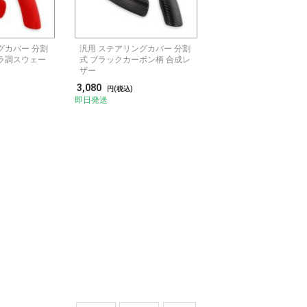
グカバー 分割
汎用 ステアリングカバー 分割
ラ調スウェー
式 ブラックカーボン柄 合成レ
ザー
3,080
円(税込)
即日発送