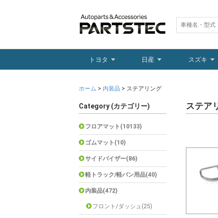
トヨタ
日産
スズキ
ホーム
>
内装品
> ステアリング
ステア
Category (カテゴリー)
フロアマット(10133)
ゴムマット(10)
サイドバイザー(86)
軽トラック/軽バン用品(40)
内装品(472)
フロント/ダッシュ(25)