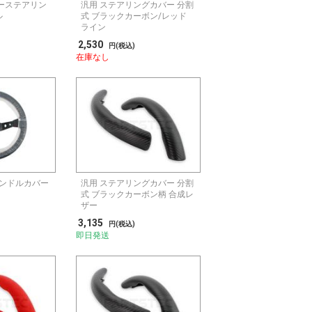
ーステアリン
汎用 ステアリングカバー 分割
ル
式 ブラックカーボン/レッド
ライン
2,530
円(税込)
在庫なし
ハンドルカバー
汎用 ステアリングカバー 分割
式 ブラックカーボン柄 合成レ
ザー
3,135
円(税込)
即日発送