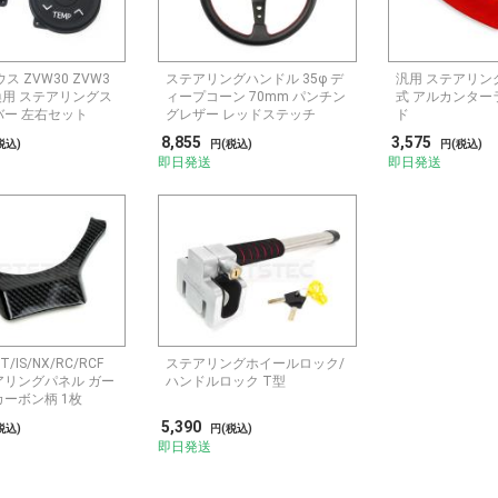
ス ZVW30 ZVW3
ステアリングハンドル 35φ デ
汎用 ステアリン
交換用 ステアリングス
ィープコーン 70mm パンチン
式 アルカンター
バー 左右セット
グレザー レッドステッチ
ド
8,855
3,575
税込)
円(税込)
円(税込)
即日発送
即日発送
/IS/NX/RC/RCF
ステアリングホイールロック/
アリングパネル ガー
ハンドルロック T型
カーボン柄 1枚
5,390
税込)
円(税込)
即日発送