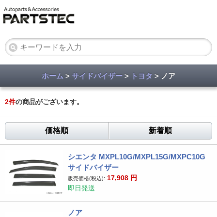
ホーム
>
サイドバイザー
>
トヨタ
> ノア
2
件
の商品がございます。
価格順
新着順
シエンタ MXPL10G/MXPL15G/MXPC10G
サイドバイザー
17,908
円
販売価格(税込):
即日発送
ノア