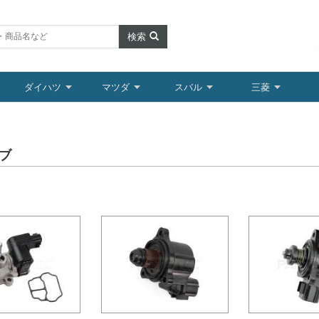
検索
ダイハツ
マツダ
スバル
三菱
ルブ