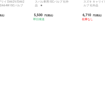
リイ DA62V/DA62
スバル車用 ISCバルブ 社外
スズキ キャリイ D
/DA64W ISCバルブ
品 ■
ルブ 社外品
5,500
6,710
税込)
円(税込)
円(税込)
即日発送
在庫なし