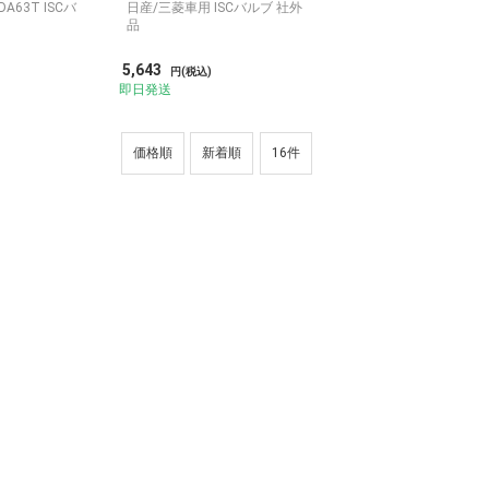
A63T ISCバ
日産/三菱車用 ISCバルブ 社外
品
5,643
円(税込)
即日発送
価格順
新着順