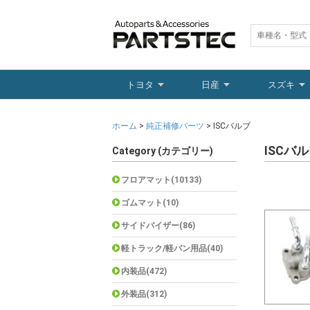
トヨタ
日産
スズキ
ホーム
>
純正補修パーツ
> ISCバルブ
ISCバ
Category (カテゴリー)
フロアマット(10133)
ゴムマット(10)
サイドバイザー(86)
軽トラック/軽バン用品(40)
内装品(472)
外装品(312)