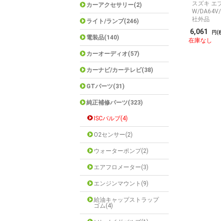
スズキ エブ
カーアクセサリー(2)
W/DA64V
社外品
ライト/ランプ(246)
6,061
円(
電装品(140)
在庫なし
カーオーディオ(57)
カーナビ/カーテレビ(38)
GTパーツ(31)
純正補修パーツ(323)
ISCバルブ(4)
O2センサー(2)
ウォーターポンプ(2)
エアフロメーター(3)
エンジンマウント(9)
給油キャップストラップ
ゴム(4)