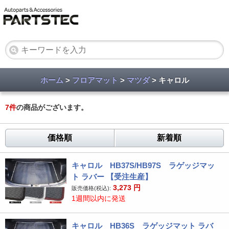
ホーム
>
フロアマット
>
マツダ
> キャロル
7
件
の商品がございます。
価格順
新着順
キャロル HB37S/HB97S ラゲッジマッ
ト ラバー 【受注生産】
3,273
円
販売価格(税込):
1週間以内に発送
キャロル HB36S ラゲッジマット ラバ