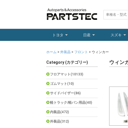
トヨタ
日産
スズキ
ホーム
>
外装品
>
フロント
> ウィンカー
ウィン
Category (カテゴリー)
フロアマット(10133)
ゴムマット(10)
サイドバイザー(86)
軽トラック/軽バン用品(40)
内装品(472)
外装品(312)