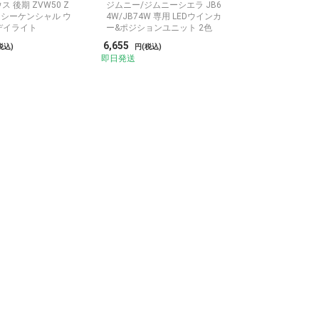
ス 後期 ZVW50 Z
ジムニー/ジムニーシエラ JB6
ED シーケンシャル ウ
4W/JB74W 専用 LEDウインカ
デイライト
ー&ポジションユニット 2色
6,655
税込)
円(税込)
即日発送