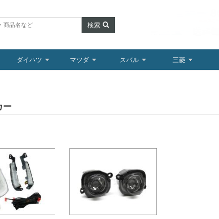
検索
ダイハツ
マツダ
スバル
三菱
カー