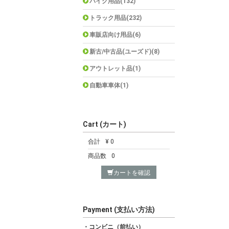
バイク用品(132)
トラック用品(232)
車販店向け用品(6)
新古/中古品(ユーズド)(8)
アウトレット品(1)
自動車車体(1)
Cart (カート)
合計
¥ 0
商品数
0
カートを確認
Payment (支払い方法)
・コンビニ（前払い）