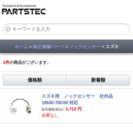
ホーム
>
純正補修パーツ
>
ノックセンサー
> スズキ
1
件
の商品がございます。
価格順
新着順
スズキ用 ノックセンサー 社外品
18640-78G00 対応
1,712
円
販売価格(税込):
在庫なし