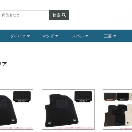
検索
ダイハツ
マツダ
スバル
三菱
リア