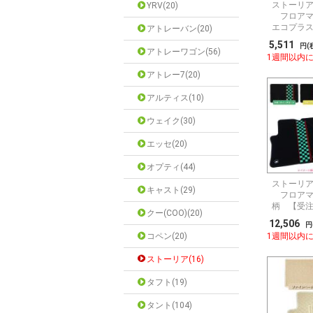
ストーリア 
YRV(20)
フロアマ
エコプラ
アトレーバン(20)
5,511
円(
アトレーワゴン(56)
1週間以内
アトレー7(20)
アルティス(10)
ウェイク(30)
エッセ(20)
オプティ(44)
ストーリア 
キャスト(29)
フロアマ
柄 【受
クー(COO)(20)
12,506
円
コペン(20)
1週間以内
ストーリア(16)
タフト(19)
タント(104)