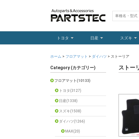
トヨタ
日産
スズキ
ホーム
>
フロアマット
>
ダイハツ
> ストーリア
ストー
Category (カテゴリー)
フロアマット(10133)
トヨタ(3127)
日産(1338)
スズキ(1508)
ダイハツ(1266)
MAX(20)