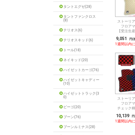
タントエグゼ(28)
タントファンクロス
(8)
ストーリア 
フロアマ
テリオス(6)
【受注生
9,051
円(
テリオスキッド(6)
1週間以内
トール(18)
ネイキッド(20)
ハイゼットカーゴ(76)
ハイゼットキャディー
(10)
ハイゼットトラック(3
0)
ストーリア 
フロアマ
ビーゴ(20)
チェック
10,139
円
ブーン(76)
1週間以内
ブーンルミナス(28)