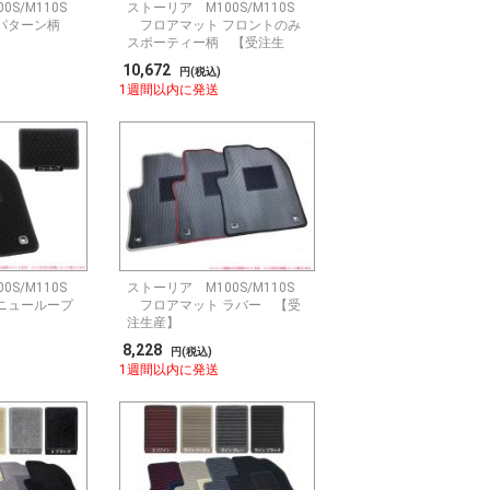
S/M110S
ストーリア M100S/M110S
 パターン柄
フロアマット フロントのみ
スポーティー柄 【受注生
産】
10,672
円(税込)
1週間以内に発送
S/M110S
ストーリア M100S/M110S
ニューループ
フロアマット ラバー 【受
】
注生産】
8,228
円(税込)
1週間以内に発送