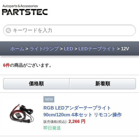
ホーム
>
ライト/ランプ
>
LED
>
LEDテープライト
> 12V
6
件
の商品がございます。
価格順
新着順
NEW
RGB LEDアンダーテープライト
90cm/120cm 4本セット リモコン操作
2,266
円
販売価格(税込):
即日発送