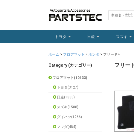
トヨタ
日産
スズキ
ホーム
>
フロアマット
>
ホンダ
> フリード+
フリー
Category (カテゴリー)
フロアマット(10133)
トヨタ(3127)
日産(1338)
スズキ(1508)
ダイハツ(1266)
マツダ(484)