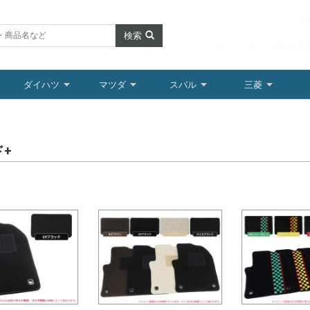
検索
ダイハツ
マツダ
スバル
三菱
ド+