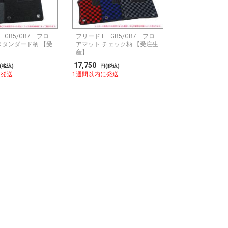
GB5/GB7 フロ
フリード+ GB5/GB7 フロ
スタンダード柄 【受
アマット チェック柄 【受注生
産】
17,750
(税込)
円(税込)
に発送
1週間以内に発送