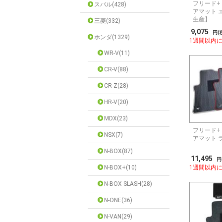
フリード+ 
スバル(428)
アマット 
生産】
三菱(332)
9,075
円(
ホンダ(1329)
1週間以内
WR-V(11)
CR-V(88)
CR-Z(28)
HR-V(20)
MDX(23)
フリード+ 
NSX(7)
アマット 
N-BOX(87)
11,495
円
N-BOX+(10)
1週間以内
N-BOX SLASH(28)
N-ONE(36)
N-VAN(29)