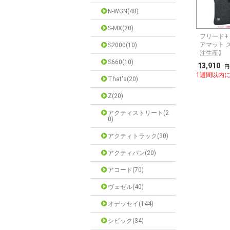
N-WGN(48)
S-MX(20)
フリード+ 
アマット 
S2000(10)
注生産】
S660(10)
13,910
円
1週間以内
That's(20)
Z(20)
アクティストリート(2
0)
アクティトラック(30)
アクティバン(20)
アコード(70)
ヴェゼル(40)
オデッセイ(144)
シビック(34)