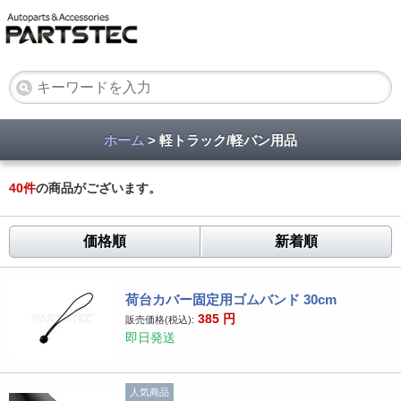
ホーム
> 軽トラック/軽バン用品
40
件
の商品がございます。
価格順
新着順
荷台カバー固定用ゴムバンド 30cm
385
円
販売価格(税込):
即日発送
人気商品