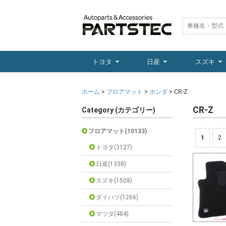
トヨタ
日産
スズキ
ホーム
>
フロアマット
>
ホンダ
> CR-Z
CR-Z
Category (カテゴリー)
フロアマット(10133)
1
2
トヨタ(3127)
日産(1338)
スズキ(1508)
ダイハツ(1266)
マツダ(484)