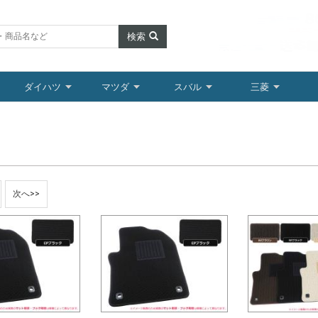
検索
ダイハツ
マツダ
スバル
三菱
次へ>>