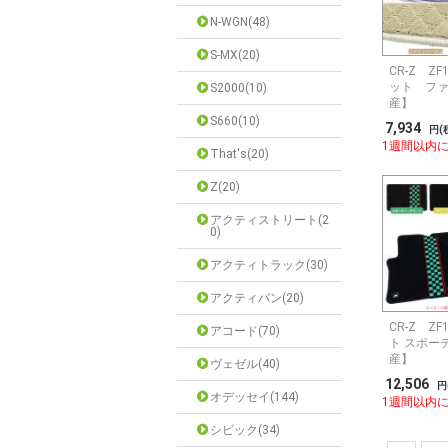
N-WGN(48)
S-MX(20)
CR-Z Z
ット ファ
S2000(10)
産】
S660(10)
7,934
円(
1週間以内
That's(20)
Z(20)
アクティストリート(2
0)
アクティトラック(30)
アクティバン(20)
CR-Z Z
アコード(70)
ト スポー
産】
ヴェゼル(40)
12,506
円
オデッセイ(144)
1週間以内
シビック(34)