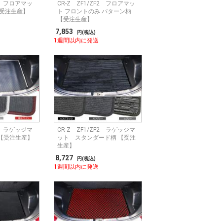
F2 フロアマッ
CR-Z ZF1/ZF2 フロアマッ
【受注生産】
ト フロントのみ パターン柄
【受注生産】
7,853
円(税込)
1週間以内に発送
F2 ラゲッジマ
CR-Z ZF1/ZF2 ラゲッジマ
【受注生産】
ット スタンダード柄 【受注
生産】
8,727
円(税込)
1週間以内に発送