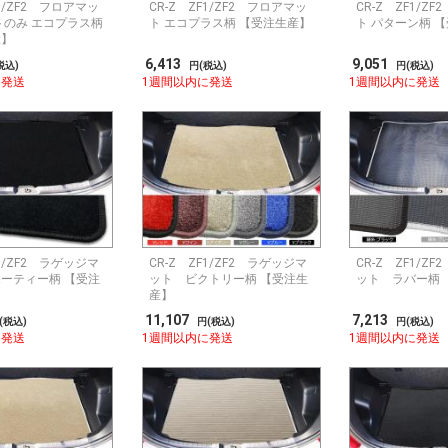
F1/ZF2 フロアマッ
CR-Z ZF1/ZF2 フロアマッ
CR-Z ZF1/Z
トのみ エコプラス柄
ト エコプラス柄 【受注生産】
ト パターン柄 
産】
6,413
9,051
税込)
円(税込)
円(税込)
に発送
1週間以内に発送
1週間以内に発送
F1/ZF2 ラゲッジマ
CR-Z ZF1/ZF2 ラゲッジマ
CR-Z ZF1/Z
ーティー柄 【受注
ット ビクトリー柄 【受注生
ット ラバー柄 
産】
11,107
7,213
(税込)
円(税込)
円(税込)
に発送
1週間以内に発送
1週間以内に発送