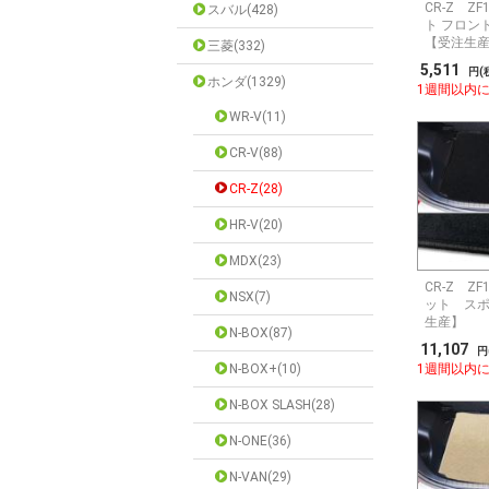
CR-Z Z
スバル(428)
ト フロン
【受注生
三菱(332)
5,511
円(
ホンダ(1329)
1週間以内
WR-V(11)
CR-V(88)
CR-Z(28)
HR-V(20)
MDX(23)
CR-Z Z
NSX(7)
ット スポ
生産】
N-BOX(87)
11,107
円
N-BOX+(10)
1週間以内
N-BOX SLASH(28)
N-ONE(36)
N-VAN(29)