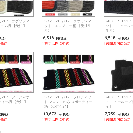
F1/ZF2 ラゲッジマ
CR-Z ZF1/ZF2 ラゲッジマ
CR-Z ZF1/Z
イン柄 【受注生
ット エコノミー柄 【受注生
ット ニュールー
産】
生産】
6,518
6,518
税込)
円(税込)
円(税込)
に発送
1週間以内に発送
1週間以内に発送
F1/ZF2 フロアマッ
CR-Z ZF1/ZF2 フロアマッ
CR-Z ZF1/Z
ティー柄 【受注生
ト フロントのみ スポーティー
ト ニューループ
柄 【受注生産】
産】
10,672
7,759
(税込)
円(税込)
円(税込)
に発送
1週間以内に発送
1週間以内に発送