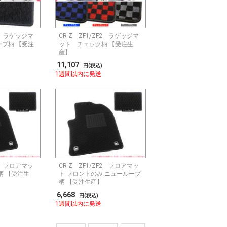
F2 ラゲッジマ
CR-Z ZF1/ZF2 ラゲッジマ
プ柄 【受注
ット チェック柄 【受注生
産】
11,107
円(税込)
1週間以内に発送
F2 フロアマッ
CR-Z ZF1/ZF2 フロアマッ
柄 【受注生
ト フロントのみ ニューループ
柄 【受注生産】
6,668
円(税込)
1週間以内に発送