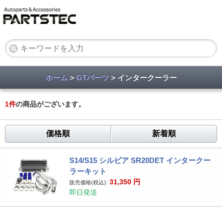
ホーム
>
GTパーツ
> インタークーラー
1
件
の商品がございます。
価格順
新着順
S14/S15 シルビア SR20DET インタークー
ラーキット
31,350
円
販売価格(税込):
即日発送