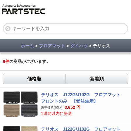
ホーム
>
フロアマット
>
ダイハツ
> テリオス
6
件
の商品がございます。
価格順
新着順
テリオス J122G/J102G フロアマット
フロントのみ 【受注生産】
3,652
円
販売価格(税込):
1週間以内に発送
テリオス J122G/J102G フロアマット